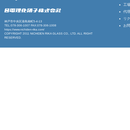
工
代
リ
神戸市中央区港島南町5-4-13
お
TEL:078-306-1007 FAX:078-306-1008
https://www.nichiden-rika.com/
COPYRIGHT 2011
NICHIDEN RIKA GLASS
CO,. LTD. ALL RIGHT
RESERVED.