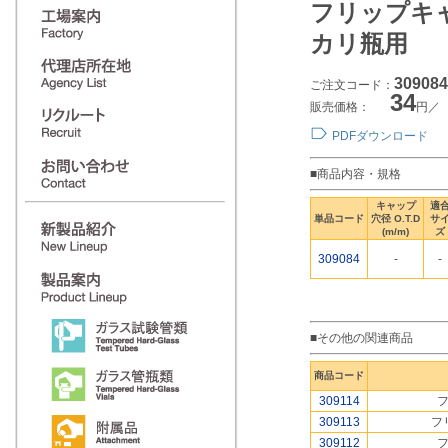
フリップキャ
カリ瓶用
309084
ご注文コード：
34
販売価格：
円／
PDFダウンロード
■商品内容・規格
キャップ
適
単品コード
穴径 O.T.D
サ
(m/m)
ズ
309084
-
-
■その他の関連商品
商品コード
309114
309113
フ
309112