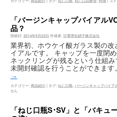
あ
カテゴリー:
商品紹介
|
タグ:
ねじ口瓶
,
ねじ口試験管
,
特徴
|
コメ
り
そ
う
「バージンキャップバイアルV
で
品？
な
か
投稿日:
2014年5月23日
作成者:
日電理化硝子株式会社
っ
た
業界初、ホウケイ酸ガラス製の改
「目
イアルです。 キャップを一度閉
盛
付
ネックリングが残るという仕組み
バ
未開封確認を行うことができま
イ
ア
→
ル
GV
カテゴリー:
商品紹介
|
タグ:
ねじ口瓶
,
バージンキャップバイア
WT
せん
は
「ねじ口瓶S･SV」と「バキュ