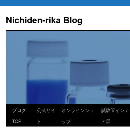
コ
ン
Nichiden-rika Blog
テ
ン
ツ
へ
ス
キ
ッ
プ
ブログ
公式サイ
オンラインショ
試験管インテ
TOP
ト
ップ
ア展