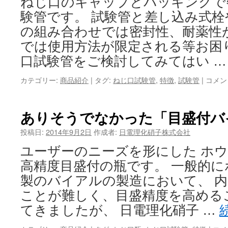
ねじ口のキャップとパッキングで
験管です。 試験管と差し込み式
の組み合わせでは密封性、耐薬性
では使用方法が限定される等お困
口試験管をご検討してみてはい 
ね
カテゴリー:
商品紹介
|
タグ:
ねじ口試験管
,
特徴
,
試験管
|
コメン
じ
口
試
ありそうでなかった「目盛付バ
験
管
投稿日:
2014年9月2日
作成者:
日電理化硝子株式会社
の
ユーザーのニーズを形にした ホ
特
徴
高精度目盛付の瓶です。 一般的
は
製のバイアルの製造において、 
ことが難しく、目盛精度を高める
てきましたが、 日電理化硝子 …