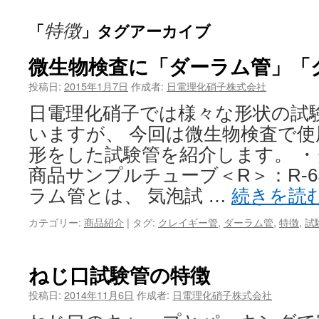
特徴
「
」タグアーカイブ
微生物検査に「ダーラム管」「
投稿日:
2015年1月7日
作成者:
日電理化硝子株式会社
日電理化硝子では様々な形状の試
いますが、 今回は微生物検査で
形をした試験管を紹介します。 
商品サンプルチューブ＜R＞：R-6S
ラム管とは、 気泡試 …
続きを読
カテゴリー:
商品紹介
|
タグ:
クレイギー管
,
ダーラム管
,
特徴
,
試
ねじ口試験管の特徴
投稿日:
2014年11月6日
作成者:
日電理化硝子株式会社